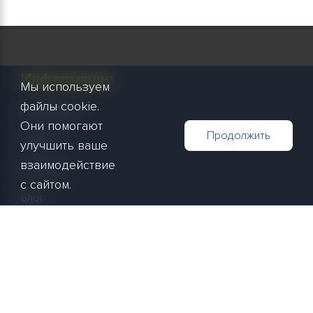
Информация
Мы используем
файлы cookie.
О компании
Они помогают
Продолжить
Новости
улучшить ваше
взаимодействие
Контакты
с сайтом.
Блог
Покупателям
Способы оплаты
Способы доставки