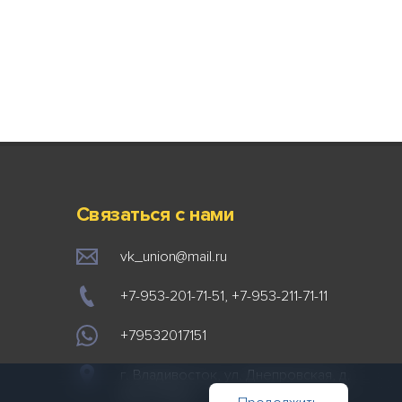
Связаться с нами
vk_union@mail.ru
+7-953-201-71-51, +7-953-211-71-11
+79532017151
г. Владивосток, ул. Днепровская, д.
103, 2 этаж