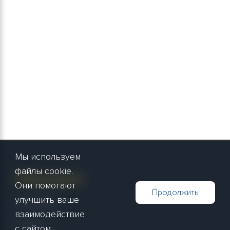
Мы используем
файлы cookie.
Информация
Они помогают
Продолжить
улучшить ваше
О компании
взаимодействие
Новости
с сайтом.