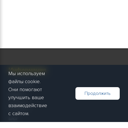
Информация
Мы используем
файлы cookie.
О компании
Они помогают
Продолжить
Новости
улучшить ваше
взаимодействие
Контакты
с сайтом.
Блог