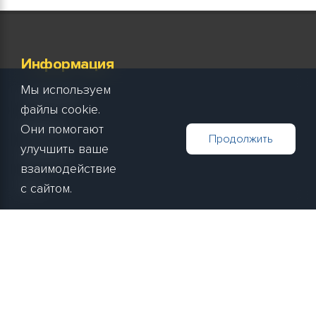
Информация
Мы используем
О компании
файлы cookie.
Новости
Они помогают
Продолжить
улучшить ваше
Контакты
взаимодействие
Блог
с сайтом.
Покупателям
Способы оплаты
Способы доставки
Вход